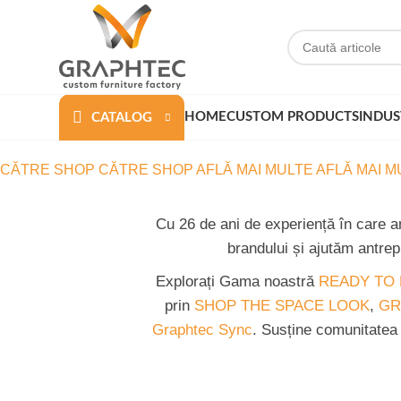
HOME
CUSTOM PRODUCTS
INDUS
CATALOG
CĂTRE SHOP
CĂTRE SHOP
AFLĂ MAI MULTE
AFLĂ MAI M
Cu 26 de ani de experiență în care a
brandului și ajutăm antrep
Explorați Gama noastră
READY TO
prin
SHOP THE SPACE LOOK
,
GR
Graphtec Sync
. Susține comunitatea