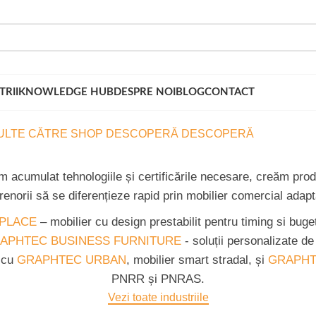
TRII
KNOWLEDGE HUB
DESPRE NOI
BLOG
CONTACT
ULTE
CĂTRE SHOP
DESCOPERĂ
DESCOPERĂ
m acumulat tehnologiile și certificările necesare, creăm pro
renorii să se diferențieze rapid prin mobilier comercial adapt
 PLACE
– mobilier cu design prestabilit pentru timing si bug
APHTEC BUSINESS FURNITURE
- soluții personalizate de
 cu
GRAPHTEC URBAN
, mobilier smart stradal, și
GRAPHT
PNRR și PNRAS.
Vezi toate industriile