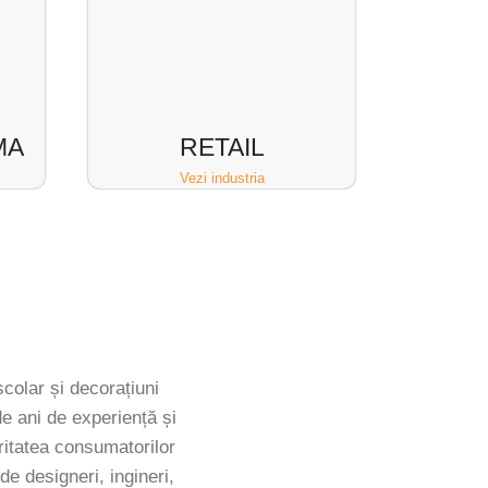
MA
RETAIL
Vezi industria
școlar și decorațiuni
e ani de experiență și
ritatea consumatorilor
e designeri, ingineri,