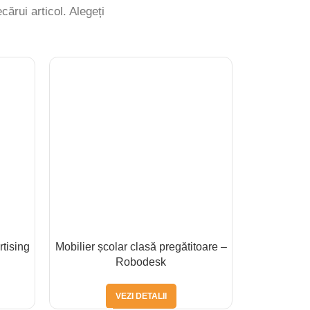
ecărui articol. Alegeți
tising
Mobilier școlar clasă pregătitoare –
Servicii d
Robodesk
VEZI DETALII